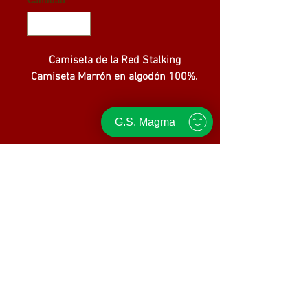
Cantidad
*
Camiseta de la Red Stalking
Camiseta Marrón en algodón 100%.
G.S. Magma
GRUPO SCOUT MAGMA
alle Rosaleda s/n - 30157 - Algezares - Murcia - Spain. +34
618 91 21 68
gruposcoutmagma@gmail.com